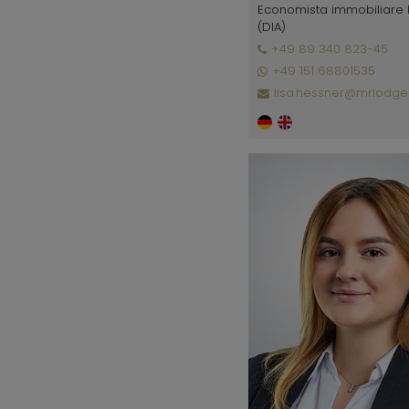
Economista immobiliare 
(DIA)
+49 89 340 823-45
+49 151 68801535
lisa.hessner@mrlodge