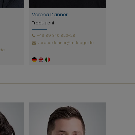
Verena Danner
Traduzioni
+49 89 340 823-28
verena.danner@mrlodge.de
.de