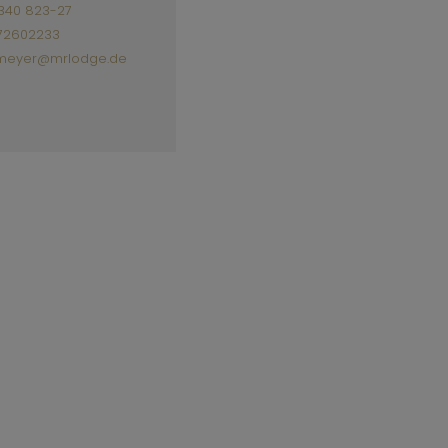
340 823-27
 72602233
.meyer@mrlodge.de