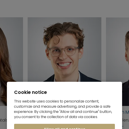
Cookie notice
This website uses cookies to personalize content,
customize and measure advertising, and provide a safe
Kevin Radde
Steven M
experience. By clicking the "Allow all and continue" button,
you consent to the collection of data via cookies.
ntals
Consulenza proprietari
Consulenz