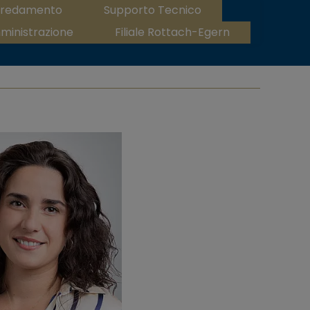
rredamento
Supporto Tecnico
ministrazione
Filiale Rottach-Egern