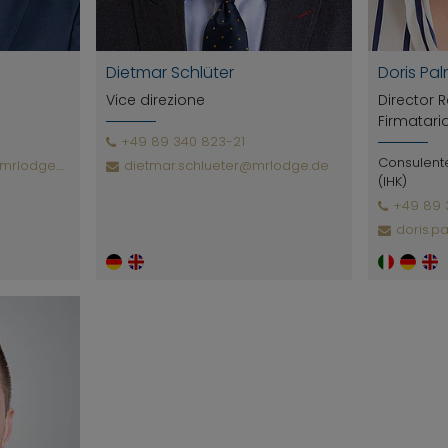
Dietmar Schlüter
Doris Pa
Vice direzione
Director R
Firmatari
+49 89 340 823-21
Consulente
rlodge.de
dietmar.schlueter@mrlodge.de
(IHK)
+49 89 
doris.p