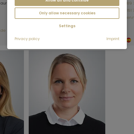
Allow all and continue
laureato
+49 89 340 823-103
+49 89 
+49 151 50486853
+49 151
Only allow necessary cookies
kevin.radde@mrlodge.de
steven
Settings
.de
Privacy policy
Imprint