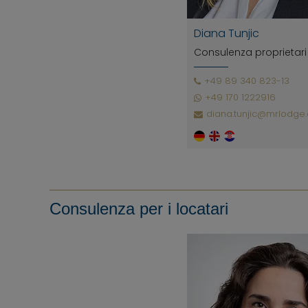
Diana Tunjic
Consulenza proprietari
+49 89 340 823-13
+49 170 1222916
diana.tunjic@mrlodge
Consulenza per i locatari