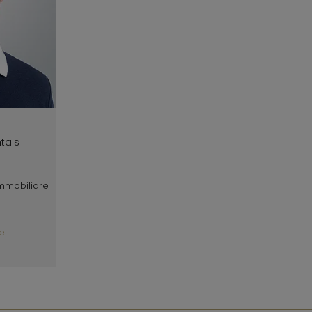
ntals
immobiliare
e