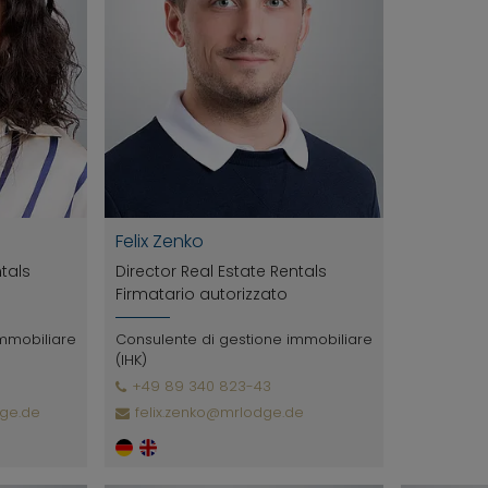
Felix Zenko
ntals
Director Real Estate Rentals
Firmatario autorizzato
immobiliare
Consulente di gestione immobiliare
(IHK)
+49 89 340 823-43
ge.de
felix.zenko@mrlodge.de