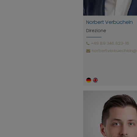
Norbert Verbücheln
Direzione
+49 89 340 823-16
norbert.verbuecheln@m