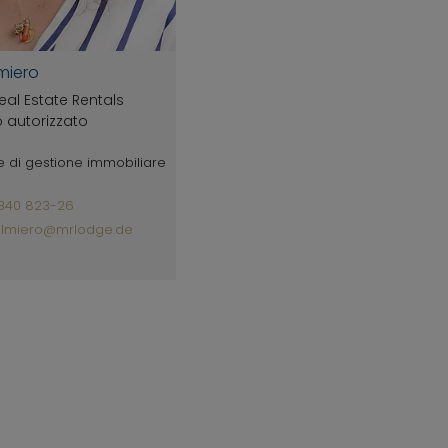
lmiero
eal Estate Rentals
o autorizzato
 di gestione immobiliare
340 823-26
almiero@mrlodge.de