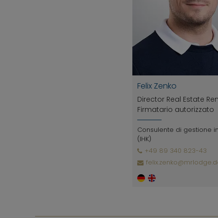
Felix Zenko
Director Real Estate Re
Firmatario autorizzato
Consulente di gestione 
(IHK)
+49 89 340 823-43
felix.zenko@mrlodge.d