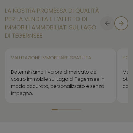
LA NOSTRA PROMESSA DI QUALITÀ
PER LA VENDITA E L’AFFITTO DI
IMMOBILI AMMOBILIATI SUL LAGO
DI TEGERNSEE
VALUTAZIONE IMMOBILIARE GRATUITA
HOM
Determiniamo il valore di mercato del
Mett
vostro immobile sul Lago di Tegernsee in
otte
modo accurato, personalizzato e senza
comm
impegno.
Element 1 von 5