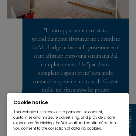
"Il mio appartamento è stato
splendidamente ristrutturato e arredato
da Mr. Lodge in base alla posizione ed è
stato affittato entro una settimana dal
completamento. Un "pacchetto
completo e spensierato" con molti
contatti simpatici e molto utili. Grazie
mille, nel frattempo ho potuto
continuare il mio lavoro a tempo pieno."
Cookie notice
CONTATTO
This website uses cookies to personalize content,
customize and measure advertising, and provide a safe
Testimonianza del cliente Immoscout24
experience. By clicking the "Allow all and continue" button,
you consent to the collection of data via cookies.