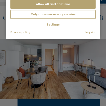
Allow all and continue
Only allow necessary cookies
Gli appartamenti ammobiliati più belli
Settings
di Monaco
Privacy policy
Imprint