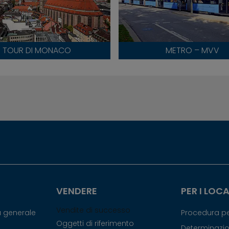
TOUR DI MONACO
METRO – MVV
VENDERE
PER I LOC
Vendite di successo
ca generale
Procedura pe
Oggetti di riferimento
Determinazi