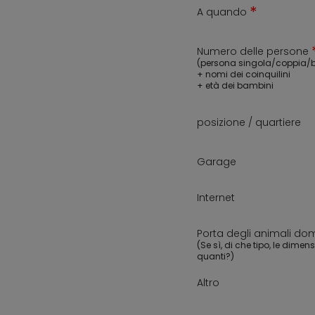
*
A quando
Numero delle persone
(persona singola/coppia/
+ nomi dei coinquilini
+ età dei bambini
posizione / quartiere
Garage
Internet
Porta degli animali dom
(Se sì, di che tipo, le dimens
quanti?)
Altro