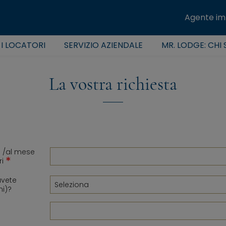
Agente im
 I LOCATORI
SERVIZIO AZIENDALE
MR. LODGE: CHI
La vostra richiesta
O /al mese
*
ri
avete
mi)?