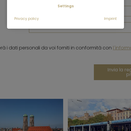
Settings
Privacy policy
Imprint
à i dati personali da voi forniti in conformità con
l´inform
Invia la re
pr