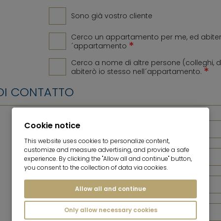
Sono già vostro cliente
Cerco un appartamento per me, ed abiterò
*
´appartamento
Cerco a nome di altre persone (colleghi, di
*
abiterò io stesso nell´appartamento.
 DI CONTATTO
Cookie notice
This website uses cookies to personalize content,
customize and measure advertising, and provide a safe
experience. By clicking the "Allow all and continue" button,
you consent to the collection of data via cookies.
Allow all and continue
Only allow necessary cookies