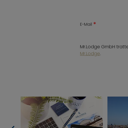
*
E-Mail
Mr.Lodge GmbH tratter
Mr.Lodge
.