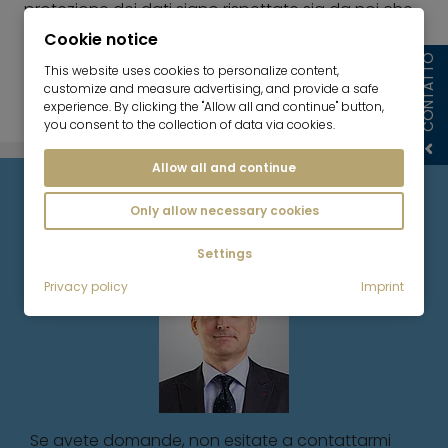
protezione dei dati siano rispettate sia da noi che
dai fornitori di servizi esterni. Tutte le informazioni
Cookie notice
sono disponibili qui:
Informativa sulla privacy di Mr.
CONTATTO
This website uses cookies to personalize content,
Lodge GmbH
customize and measure advertising, and provide a safe
experience. By clicking the "Allow all and continue" button,
you consent to the collection of data via cookies.
Allow all and continue
La vostra persona di contatto
Only allow necessary cookies
Settings
Privacy policy
Imprint
Se avete domande, non esitate a contattarmi