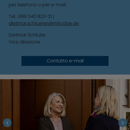
per telefono o per e-mail:
Tel.: 089 340 823-21 |
dietmar.schlueter@mrlodge.de
Dietmar Schlüter
Vice direzione
Contatto e-mail