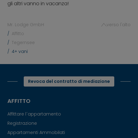
gli altri vanno in vacanza!
Mr. Lodge GmbH
verso l'alto
Affitto
Tegernsee
4+ vani
Revoca del contratto di mediazione
AFFITTO
Affittare l´appartamento
Registrazione
Appartamenti Ammobilati