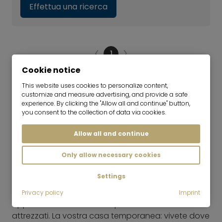
Effettua una ricerca
1
Cookie notice
Da 1 a 1 di 1 offerte
This website uses cookies to personalize content,
customize and measure advertising, and provide a safe
experience. By clicking the "Allow all and continue" button,
you consent to the collection of data via cookies.
Trustpilot
Allow all and continue
Soggiorno temporaneo a
Only allow necessary cookies
Tegernsee e nell'Oberland
Settings
Siete alla ricerca di un appartamento in affitto a
breve termine? Noi possiamo aiutarvi. Offriamo
Privacy policy
Imprint
appartamenti e case completamente arredati e
attrezzati. La vostra casa temporanea: vivete dove