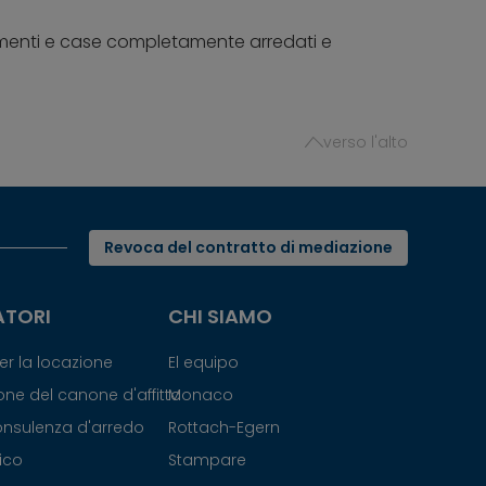
tamenti e case completamente arredati e
verso l'alto
Revoca del contratto di mediazione
ATORI
CHI SIAMO
r la locazione
El equipo
ne del canone d'affitto
Monaco
consulenza d'arredo
Rottach-Egern
nico
Stampare