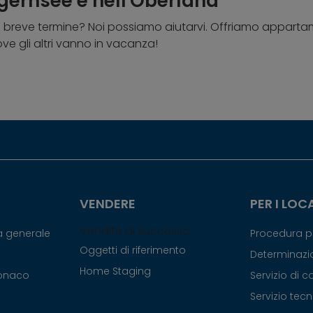
ernsee e nell'Oberland
o a breve termine? Noi possiamo aiutarvi. Offriamo appar
ve gli altri vanno in vacanza!
VENDERE
PER I LOC
Vendite di successo
ca generale
Procedura pe
Oggetti di riferimento
Determinazio
Home Staging
Monaco
Servizio di 
Servizio tec