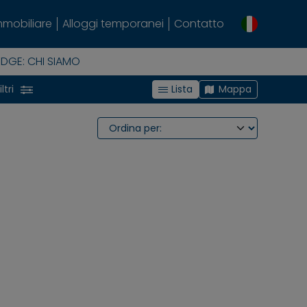
mmobiliare
Alloggi temporanei
Contatto
ODGE: CHI SIAMO
ltri
Lista
Mappa