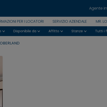
Agente i
RMAZIONI PER I LOCATORI
SERVIZIO AZIENDALE
MR. L
o
Disponibile da
Affitto
Stanze
Tutti i fi
'OBERLAND