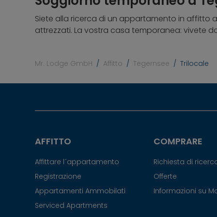
Soggiorno temporaneo a Teg
Siete alla ricerca di un appartamento in affitt
attrezzati. La vostra casa temporanea: vivete do
Mr. Lodge GmbH
Affitto
Tegernsee
Trilocale
AFFITTO
COMPRARE
Affittare l´appartamento
Richiesta di ricer
Registrazione
Offerte
Appartamenti Ammobilati
Informazioni su 
Serviced Apartments