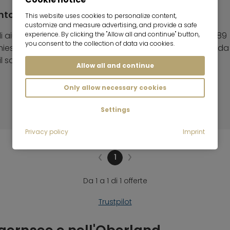
nto giusto?
This website uses cookies to personalize content,
customize and measure advertising, and provide a safe
experience. By clicking the "Allow all and continue" button,
 di aiutarvi nella ricerca. Basta chiamarci al numero +49 89
you consent to the collection of data via cookies.
iesta. Vi ricontatteremo il prima possibile. A proposito, da
l sabato.
Allow all and continue
Only allow necessary cookies
Settings
Privacy policy
Imprint
1
Da 1 a 1 di 1 offerte
Trustpilot