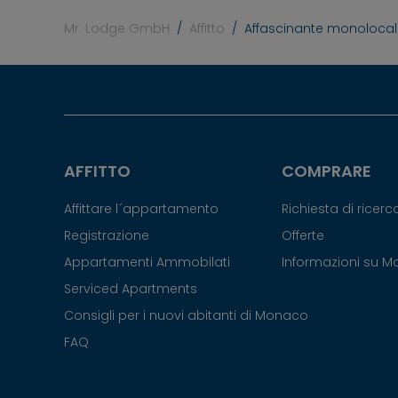
Mr. Lodge GmbH
Affitto
Affascinante monolocale
AFFITTO
COMPRARE
Affittare l´appartamento
Richiesta di ricer
Registrazione
Offerte
Appartamenti Ammobilati
Informazioni su 
Serviced Apartments
Consigli per i nuovi abitanti di Monaco
FAQ