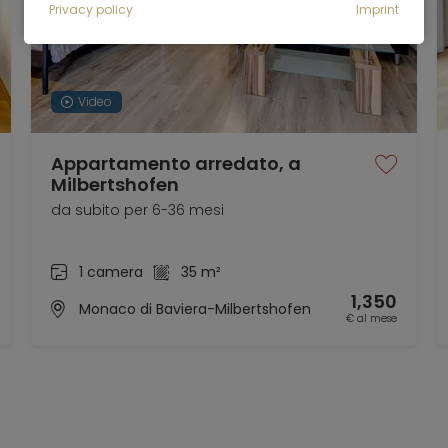
Privacy policy
Imprint
Video
Appartamento arredato, a
Milbertshofen
da subito per 6-36 mesi
1 camera
35 m²
1,350
Monaco di Baviera-Milbertshofen
€ al mese