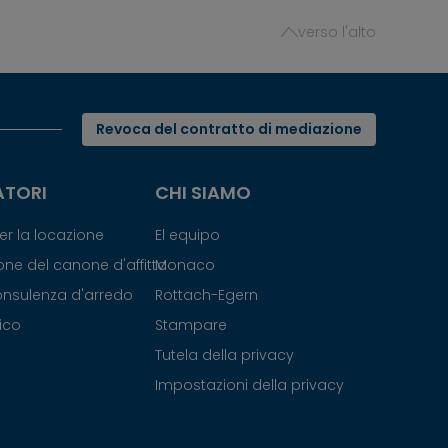
verso l'alto
Revoca del contratto di mediazione
ATORI
CHI SIAMO
r la locazione
El equipo
ne del canone d'affitto
Monaco
consulenza d'arredo
Rottach-Egern
nico
Stampare
Tutela della privacy
Impostazioni della privacy