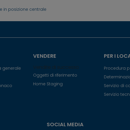
 in posizione centrale
VENDERE
PER I LOC
Vendite di successo
ca generale
Procedura pe
Oggetti di riferimento
Determinazio
Home Staging
Monaco
Servizio di 
Servizio tec
SOCIAL MEDIA