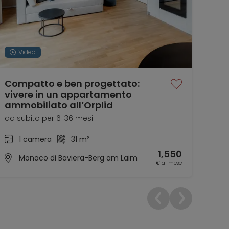
Video
Compatto e ben progettato:
Ap
vivere in un appartamento
lum
ammobiliato all’Orplid
01.0
da subito per 6-36 mesi
1 camera
31 m²
1,550
Monaco di Baviera-Berg am Laim
€ al mese