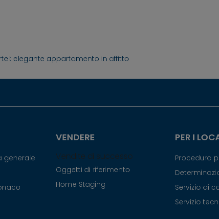
tel: elegante appartamento in affitto
VENDERE
PER I LOC
Vendite di successo
ca generale
Procedura pe
Oggetti di riferimento
Determinazio
Home Staging
Monaco
Servizio di 
Servizio tec