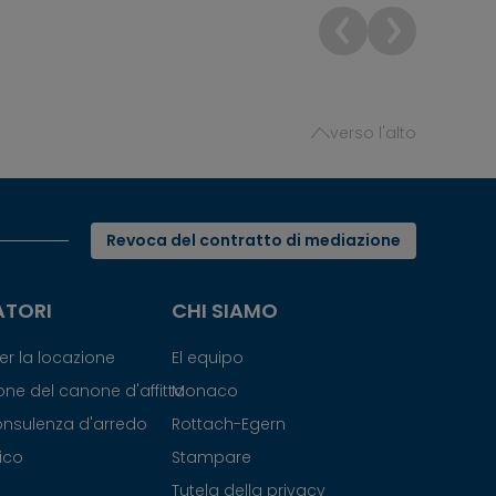
verso l'alto
Revoca del contratto di mediazione
ATORI
CHI SIAMO
r la locazione
El equipo
ne del canone d'affitto
Monaco
consulenza d'arredo
Rottach-Egern
nico
Stampare
Tutela della privacy