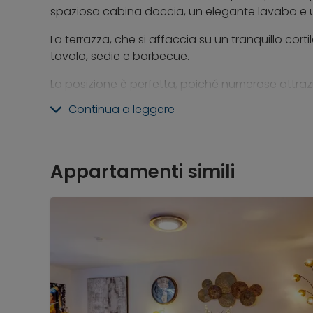
spaziosa cabina doccia, un elegante lavabo e 
La terrazza, che si affaccia su un tranquillo cortil
tavolo, sedie e barbecue.
La posizione è perfetta, poiché numerose attrazi
raggiungibili a piedi. Il fiume Isar, a pochi minuti 
Continua a leggere
molto frequentato nelle giornate più calde. Nell
birrerie, negozi, musei e il Giardino Inglese, che v
Appartamenti simili