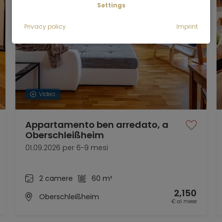
Settings
Privacy policy
Imprint
Video
Appartamento ben arredato, a
Oberschleißheim
01.09.2026 per 6-9 mesi
2 camere
60 m²
2,150
Oberschleißheim
€ al mese