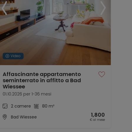
Video
Affascinante appartamento
App
seminterrato in affitto a Bad
lum
Wiessee
sul
01.10.2026 per 1-36 mesi
da s
2 camere
80 m²
1,800
Bad Wiessee
€ al mese