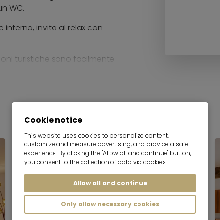
un WC.
e interno, invita al relax con
oni turistiche sono facilmente
di distanza, è un luogo di ritrovo
e vicinanze si trovano anche
i invitano ad esplorare.
Cookie notice
This website uses cookies to personalize content,
customize and measure advertising, and provide a safe
experience. By clicking the "Allow all and continue" button,
you consent to the collection of data via cookies.
Allow all and continue
Only allow necessary cookies