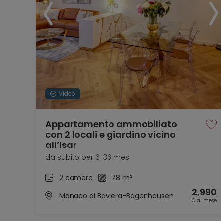
Video
Appartamento ammobiliato
con 2 locali e giardino vicino
all’Isar
da subito per 6-36 mesi
2 camere
78 m²
2,990
Monaco di Baviera-Bogenhausen
€ al mese