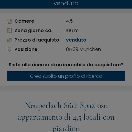
venduto
Camere
4,5
Zona giorno ca.
106 m²
Prezzo di acquisto
venduto
Posizione
81739 München
Siete alla ricerca di un immobile da acquistare?
Crea subito un profilo di ricerca
Neuperlach Süd: Spazioso
appartamento di 4,5 locali con
giardino