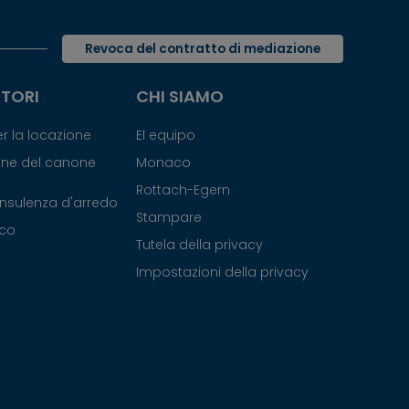
Revoca del contratto di mediazione
ATORI
CHI SIAMO
r la locazione
El equipo
one del canone
Monaco
Rottach-Egern
onsulenza d'arredo
Stampare
ico
Tutela della privacy
Impostazioni della privacy