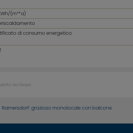
,1 kWh/(m²*a)
eriscaldamento
tificato di consumo energetico
2
dotto da DeepL
Ramersdorf: grazioso monolocale con balcone