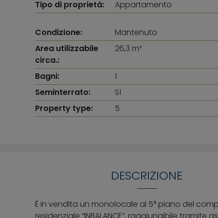
Tipo di proprietà:
Appartamento
Condizione:
Mantenuto
Area utilizzabile
26,3 m²
circa.:
Bagni:
1
Seminterrato:
Sì
Property type:
5
DESCRIZIONE
È in vendita un monolocale al 5° piano del com
residenziale “INBALANCE”, raggiungibile tramite 