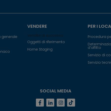
VENDERE
PER I LOC
Vendite di successo
ca generale
Procedura pe
Oggetti di riferimento
Determinazi
d'affitto
Home Staging
Monaco
Servizio di c
Servizio tecn
SOCIAL MEDIA