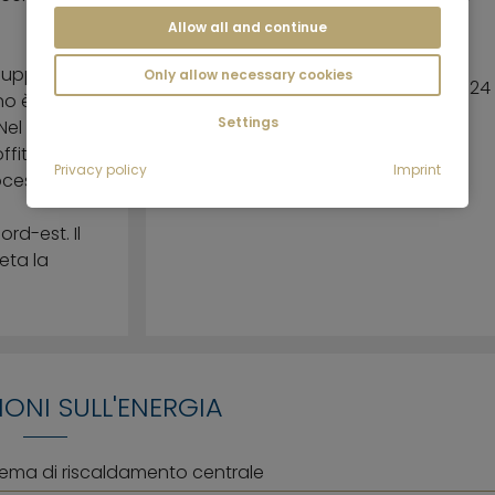
affitti
Allow all and continue
L'appartamento è stato
iluppa su
Only allow necessary cookies
ristrutturato nel dicembre 2024
no è
Settings
Nel
Terrazza sul tetto per la
ffitto
comunità dell'edificio
Privacy policy
Imprint
ocesso di
rd-est. Il
eta la
ONI SULL'ENERGIA
tema di riscaldamento centrale