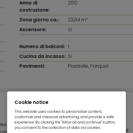
Anno di
2012
costruzione:
Zona giorno ca.:
23,84 m²
Ascensore:
Sì
Numero di balconi:
1
Cucina da incasso:
Sì
Pavimenti:
Piastrelle, Parquet
Cookie notice
TOP-HIGHLIGHTS
This website uses cookies to personalize content,
customize and measure advertising, and provide a safe
experience. By clicking the "Allow all and continue" button,
plesso
you consent to the collection of data via cookies.
Non soggetto al blocco degli
ascensore o