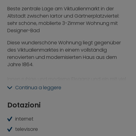
Beste zentrale Lage am Viktualienmarkt in der
Altstadt zwischen Iartor und Gärtnerplatzviertel:
sehr schöne, möblierte 3-Zimmer Wohnung mit
Designer-Bad
Diese wunderschöne Wohnung liegt gegenüber
des Viktualienmarktes in einem vollständig
renovierten und modernisierten Haus aus dem
Jahre 1864.
Innen ruhige und moderne Eleganz und ein mit viel
Liebe zum Detail renoviertes Haus, vor der Tür das
Continua a leggere
bunte Leben im Herzen der Stadt. Ein einmaliges
Wohnerlebnis!
Dotazioni
Schnelles Internet inklusive (download bis 120
internet
Mbit/s und upload bis 6 Mbit/s), mit WLAN
Zwei große Schlafzimmer, jeweils mit großem
televisore
Ankleidebereich