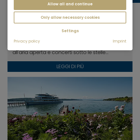
Allow all and continue
Only allow necessary cookies
Monaco verde - I parchi della città
Settings
Andare in bicicletta, praticare jogging, fare
Privacy policy
Imprint
passeggiate, organizzare picnic, visitare teatri
all'aria aperta e concerti sotto le stelle...
LEGGI DI PIÙ