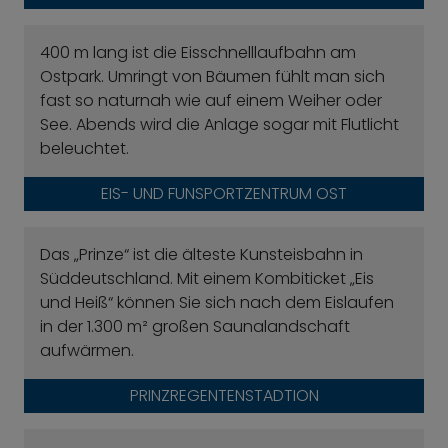
400 m lang ist die Eisschnelllaufbahn am
Ostpark. Umringt von Bäumen fühlt man sich
fast so naturnah wie auf einem Weiher oder
See. Abends wird die Anlage sogar mit Flutlicht
beleuchtet.
EIS- UND FUNSPORTZENTRUM OST
Das „Prinze“ ist die älteste Kunsteisbahn in
Süddeutschland. Mit einem Kombiticket „Eis
und Heiß“ können Sie sich nach dem Eislaufen
in der 1.300 m² großen Saunalandschaft
aufwärmen.
PRINZREGENTENSTADTION