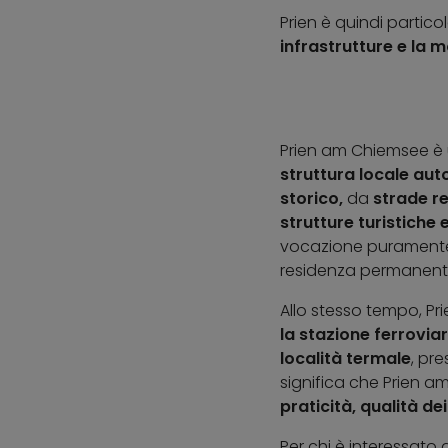
Prien è quindi parti
infrastrutture e la m
Prien am Chiemsee è 
struttura locale au
storico,
da
strade re
strutture turistiche 
vocazione puramente t
residenza permanent
Allo stesso tempo, Pr
la stazione ferroviari
località termale
, pre
significa che Prien a
praticità, qualità de
Per chi è interessato 