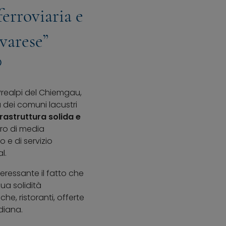
erroviaria e
avarese”
O
 Prealpi del Chiemgau,
 dei comuni lacustri
frastruttura solida e
tro di media
 e di servizio
l.
eressante il fatto che
ua solidità
he, ristoranti, offerte
idiana.