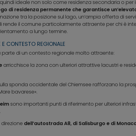
quindi ideale non solo come residenza secondaria o per i
ogo di residenza permanente che garantisce un’elevata 
nazione tra la posizione sul lago, un’ampia offerta di servi
i rende il comune particolarmente attraente per chi è inter
rientamento a lungo termine.
E E CONTESTO REGIONALE
 parte di un contesto regionale molto attraente:
e
arricchisce la zona con ulteriori attrattive lacustri e resi
ulla sponda occidentale del Chiemsee rafforzano la prosp
«Mare bavarese».
eim
sono importanti punti di riferimento per ulteriori infrast
.
in direzione
dell’autostrada A8, di Salisburgo e di Monac