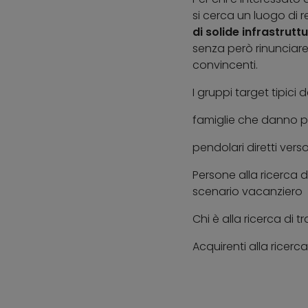
si cerca un luogo di 
di solide infrastrutt
senza però rinunciare 
convincenti.
I gruppi target tipici
famiglie che danno pri
pendolari diretti ve
Persone alla ricerca 
scenario vacanziero
Chi è alla ricerca di 
Acquirenti alla ricer