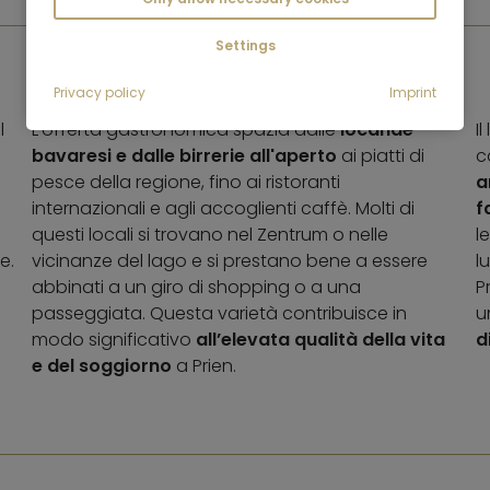
Settings
Privacy policy
GASTRONOMIA
Imprint
l
L'offerta gastronomica spazia dalle
locande
I
bavaresi e dalle birrerie all'aperto
ai piatti di
c
pesce della regione, fino ai ristoranti
a
internazionali e agli accoglienti caffè. Molti di
f
questi locali si trovano nel Zentrum o nelle
l
e.
vicinanze del lago e si prestano bene a essere
l
abbinati a un giro di shopping o a una
P
passeggiata. Questa varietà contribuisce in
u
modo significativo
all’elevata qualità della vita
d
e del soggiorno
a Prien.