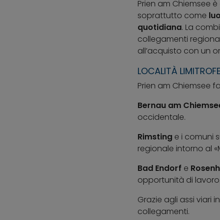
Prien am Chiemsee è 
soprattutto come
lu
quotidiana
. La combi
collegamenti regional
all’acquisto con un o
LOCALITÀ LIMITROF
Prien am Chiemsee fa
Bernau am Chiemse
occidentale.
Rimsting
e i comuni s
regionale intorno al 
Bad Endorf
e
Rosenh
opportunità di lavoro
Grazie agli assi viari 
collegamenti.