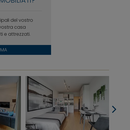
MOBILIATI?
cipali del vostro
vostra casa
 e attrezzati.
RMA