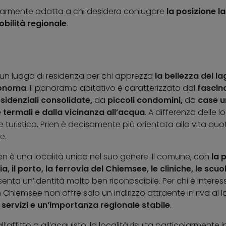
colarmente adatta a chi desidera coniugare
la posizione l
obilità regionale
.
un luogo di residenza per chi apprezza
la bellezza del la
tonoma
. Il panorama abitativo è caratterizzato dal
fascin
sidenziali consolidate,
da
piccoli condomini,
da
case un
e termali e dalla vicinanza all’acqua
. A differenza delle lo
uristica, Prien è decisamente più orientata alla vita quot
e.
ien è una località unica nel suo genere. Il comune, con
la 
a, il porto, la ferrovia del Chiemsee, le cliniche, le scuol
senta un’identità molto ben riconoscibile. Per chi è interessa
m Chiemsee non offre solo un indirizzo attraente in riva al
i servizi e un’importanza regionale stabile
.
all’affitto o all’acquisto, la località risulta particolarmen