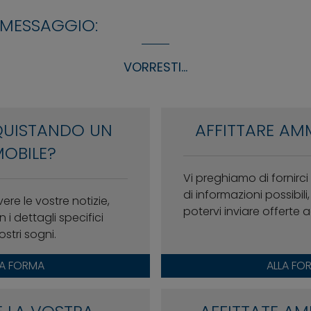
 MESSAGGIO:
VORRESTI...
QUISTANDO UN
AFFITTARE AM
OBILE?
Vi preghiamo di fornirc
di informazioni possibil
vere le vostre notizie,
potervi inviare offerte
 i dettagli specifici
ostri sogni.
LA FORMA
ALLA FO