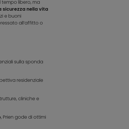
l tempo libero, ma
sicurezza nella vita
zi e buoni
essato all’affitto o
denziali sulla sponda
ettiva residenziale
rutture, cliniche e
o
, Prien gode di ottimi