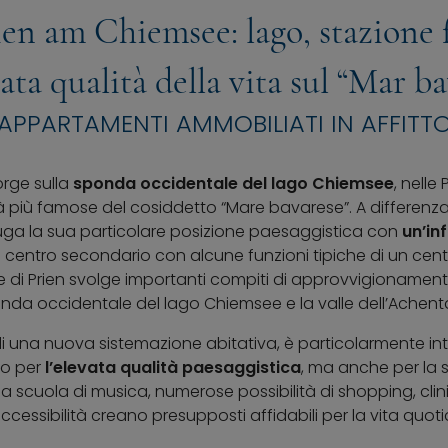
ien am Chiemsee: lago, stazione f
ata qualità della vita sul “Mar b
APPARTAMENTI AMMOBILIATI IN AFFITT
rge sulla
sponda occidentale del lago Chiemsee
, nelle
tà più famose del cosiddetto “Mare bavarese”. A differenza
niuga la sua particolare posizione paesaggistica con
un’in
 di centro secondario con alcune funzioni tipiche di un cen
 di Prien svolge importanti compiti di approvvigionamento
nda occidentale del lago Chiemsee e la valle dell’Achenta
 di una nuova sistemazione abitativa, è particolarmente int
lo per
l’elevata qualità paesaggistica
, ma anche per la s
a scuola di musica, numerose possibilità di shopping, clinic
accessibilità creano presupposti affidabili per la vita quot