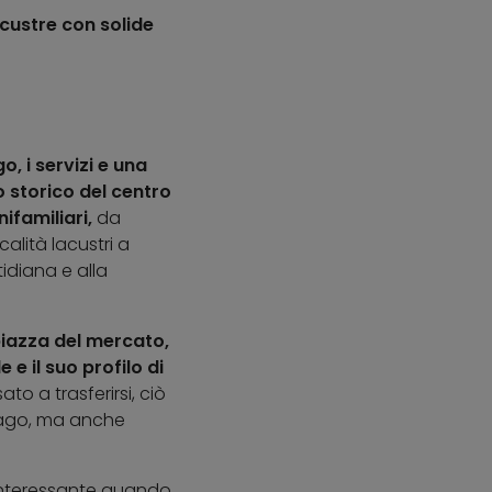
acustre con solide
go, i servizi e una
o storico del centro
ifamiliari,
da
calità lacustri a
idiana e alla
piazza del mercato,
e e il suo profilo di
to a trasferirsi, ciò
 lago, ma anche
te interessante quando