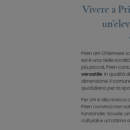
Vivere a Pr
un’elev
Prien am Chiemsee so
ed è una delle locali
più piccoli, Prien co
versatile
. In qualità
dimensione, il comune
quotidiano per la spo
Per chi è alla ricerca
Prien convinci non so
funzionale. Scuole, un
culturali e un’ottima 