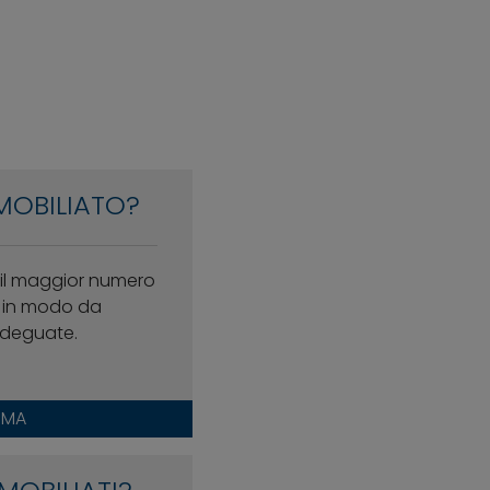
MOBILIATO?
i il maggior numero
i, in modo da
 adeguate.
RMA