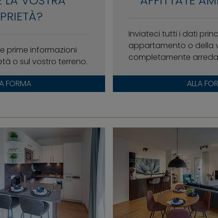
 LA VOSTRA
AFFITTATE AM
PRIETÀ?
Inviateci tutti i dati prin
appartamento o della 
e prime informazioni
completamente arredati
età o sul vostro terreno.
LA FORMA
ALLA FO