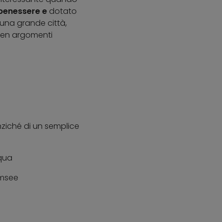
l benessere e
dotato
 una grande città,
Prien argomenti
nziché di un semplice
cqua
emsee