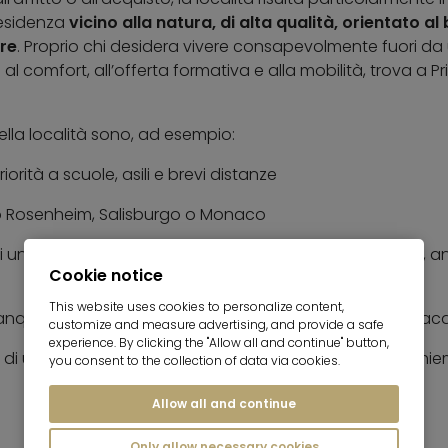
residenza
vicino alla natura, di alta qualità, orientato a
ure
. Proprio chi desidera vivere consapevolmente fuori da
al comfort, all’offerta formativa e alla mobilità, trova a 
 della località sono, ad esempio:
orità a scuole, asili e brevi distanze
rso Rosenheim, Salisburgo o Monaco
di un comune lacustre dotato di infrastrutture concrete, a
Cookie notice
This website uses cookies to personalize content,
tranquillità e desidera stare a contatto con la natura e l’a
customize and measure advertising, and provide a safe
experience. By clicking the "Allow all and continue" button,
ca di una posizione attraente a lungo termine sul lago Chi
you consent to the collection of data via cookies.
Allow all and continue
Only allow necessary cookies