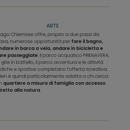
ARTE
l lago Chiemsee offre, proprio a due passi da
asa, numerose opportunità per
fare il bagno,
ndare in barca a vela, andare in bicicletta e
are passeggiate
. Il parco acquatico PRIENAVERA,
e gite in battello, il parco avventura e le attività
udiche e sportive completano l’offerta ricreativa.
rien è quindi particolarmente adatta a chi cerca
n
quartiere a misura di famiglia con accesso
iretto alla natura
.