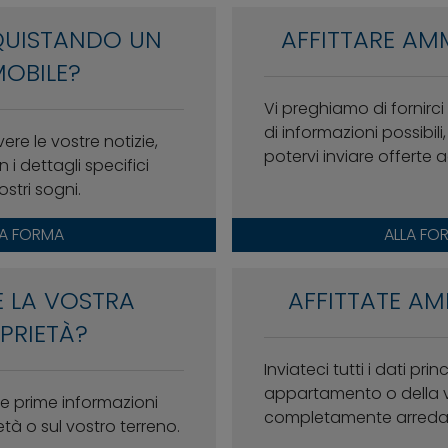
QUISTANDO UN
AFFITTARE AM
OBILE?
Vi preghiamo di fornirc
di informazioni possibil
vere le vostre notizie,
potervi inviare offerte
 i dettagli specifici
ostri sogni.
LA FORMA
ALLA FO
 LA VOSTRA
AFFITTATE AM
PRIETÀ?
Inviateci tutti i dati prin
appartamento o della 
e prime informazioni
completamente arredati
età o sul vostro terreno.