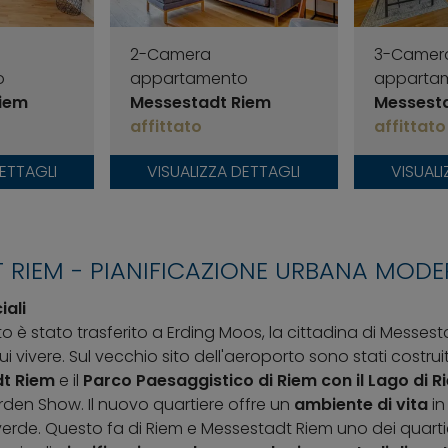
2-Camera
3-Camer
appartamento
o
apparta
Messestadt Riem
iem
Messest
affittato
affittato
VISUALIZZA DETTAGLI
DETTAGLI
VISUALI
 RIEM - PIANIFICAZIONE URBANA MODE
iali
 è stato trasferito a Erding Moos, la cittadina di Messes
i vivere. Sul vecchio sito dell'aeroporto sono stati costruiti
t Riem
e il
Parco Paesaggistico di Riem con il Lago di R
arden Show. Il nuovo quartiere offre un
ambiente di vita
in
rde. Questo fa di Riem e Messestadt Riem uno dei quartier