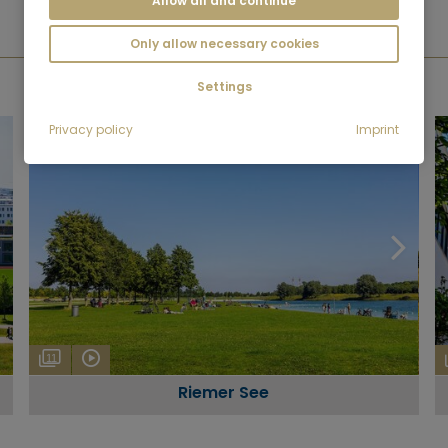
Allow all and continue
Only allow necessary cookies
GALLERIA
Settings
Privacy policy
Imprint
11
Riemer See