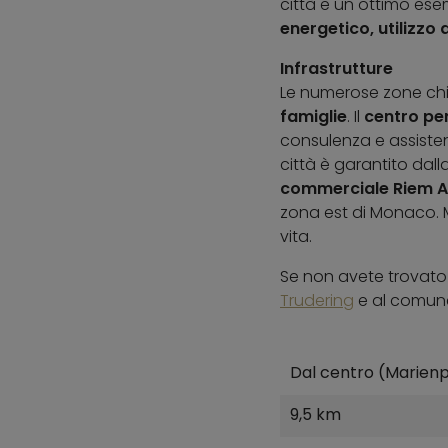
città e un ottimo ese
energetico, utilizzo 
Infrastrutture
Le numerose zone chiu
famiglie
. Il
centro per
consulenza e assistenz
città è garantito dall
commerciale Riem 
zona est di Monaco. M
vita.
Se non avete trovato q
Trudering
e al comun
Dal centro (Marienp
9,5 km