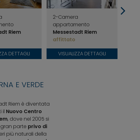
a
2-Camera
2-C
mento
appartamento
app
adt Riem
Messestadt Riem
Mes
affittato
affi
ZZA DETTAGLI
VISUALIZZA DETTAGLI
VI
RNA E VERDE
tadt Riem è diventata
 il
Nuovo Centro
iem
, dove nel 2005 si
 gran parte
privo di
i più naturali della