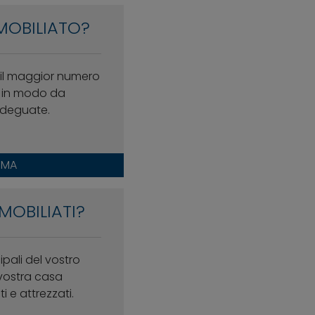
MOBILIATO?
i il maggior numero
i, in modo da
 adeguate.
RMA
MOBILIATI?
cipali del vostro
vostra casa
 e attrezzati.