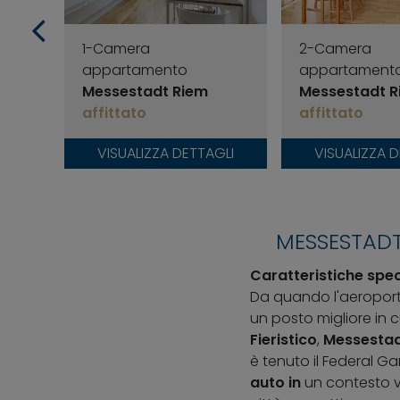
1-Camera
2-Camera
appartamento
appartament
Messestadt Riem
Messestadt R
affittato
affittato
VISUALIZZA DETTAGLI
VISUALIZZA 
MESSESTADT
Caratteristiche spec
Da quando l'aeroporto
un posto migliore in cu
Fieristico
,
Messestad
è tenuto il Federal G
auto in
un contesto ve