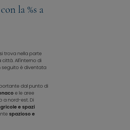
con la %s a
i trova nella parte
ittà. All'interno di
n seguito è diventata
portante dal punto di
Monaco
e le aree
o a nord-est. Di
gricole e spazi
ente
spazioso e