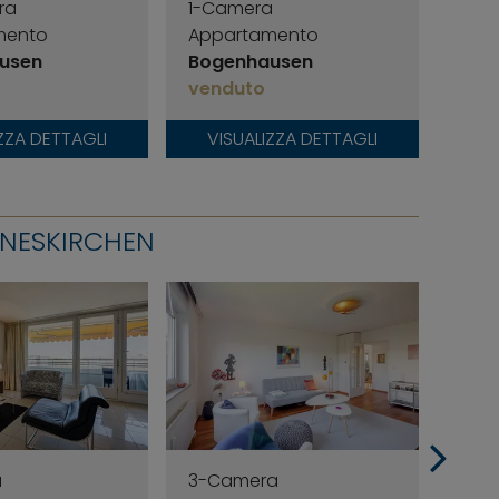
ra
1-Camera
1-C
mento
Appartamento
App
usen
Bogenhausen
Bog
venduto
ven
ZZA DETTAGLI
VISUALIZZA DETTAGLI
VI
NNESKIRCHEN
a
3-Camera
2-C