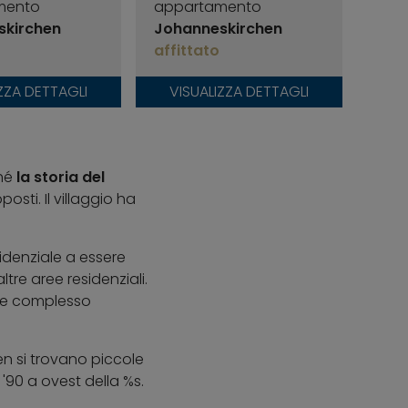
mento
appartamento
app
skirchen
Johanneskirchen
Joh
affittato
affi
ZZA DETTAGLI
VISUALIZZA DETTAGLI
VI
ché
la storia del
osti. Il villaggio ha
idenziale a essere
tre aree residenziali.
nde complesso
en si trovano piccole
 '90 a ovest della %s.