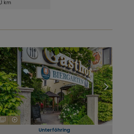
1,1 km
10
Unterföhring