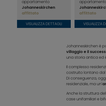
appartamento
appartament
Johanneskirchen
Johanneskirc
affittato
affittato
VISUALIZZA DETTAGLI
VISUALIZZA 
Johanneskirchen è pa
villaggio e il succes
una storia antica ed 
Il complesso residenz
costruito lontano dal 
Di conseguenza, oggi
residenziale, ma un'
ar
Anche la struttura del
case unifamiliari e bi