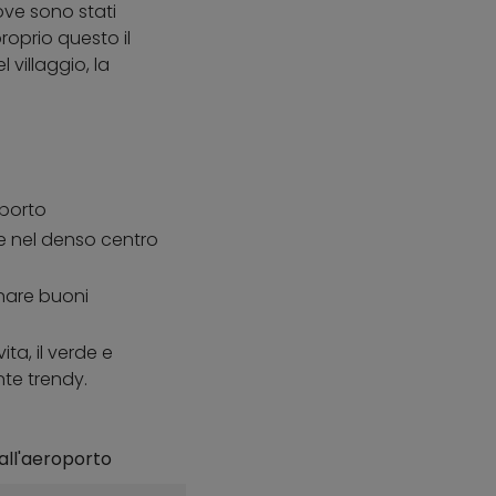
ove sono stati
roprio questo il
villaggio, la
oporto
he nel denso centro
inare buoni
ita, il verde e
nte trendy.
all'aeroporto