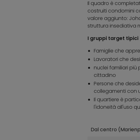
Il quadro è completat
costruiti condomini co
valore aggiunto: Joha
struttura insediativa
I gruppi target tipi
Famiglie che appr
Lavoratori che des
nuclei familiari pi
cittadino
Persone che deside
collegamenti con u
Il quartiere è parti
l'idoneità all'uso 
Dal centro (Marienp