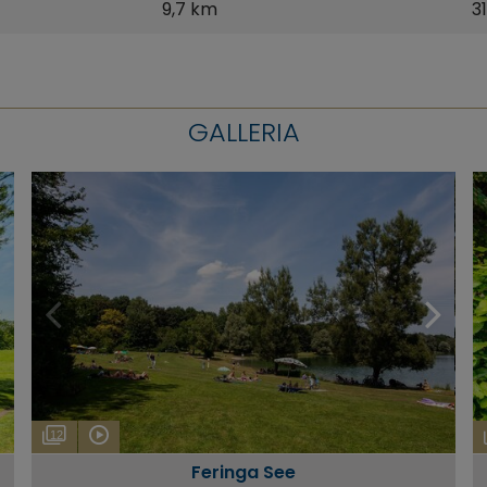
9,7 km
3
GALLERIA
12
Feringa See