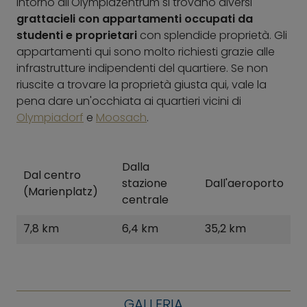
Intorno all'Olympiazentrum si trovano diversi
grattacieli con appartamenti occupati da
studenti e proprietari
con splendide proprietà. Gli
appartamenti qui sono molto richiesti grazie alle
infrastrutture indipendenti del quartiere. Se non
riuscite a trovare la proprietà giusta qui, vale la
pena dare un'occhiata ai quartieri vicini di
Olympiadorf
e
Moosach
.
Dalla
Dal centro
stazione
Dall'aeroporto
(Marienplatz)
centrale
7,8 km
6,4 km
35,2 km
GALLERIA