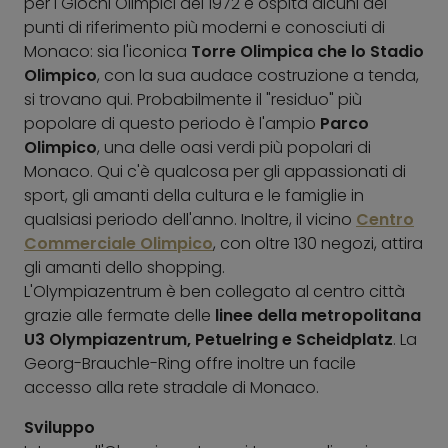
per i Giochi Olimpici del 1972 e ospita alcuni dei
punti di riferimento più moderni e conosciuti di
Monaco: sia l'iconica
Torre Olimpica che lo Stadio
Olimpico
, con la sua audace costruzione a tenda,
si trovano qui. Probabilmente il "residuo" più
popolare di questo periodo è l'ampio
Parco
Olimpico
, una delle oasi verdi più popolari di
Monaco. Qui c'è qualcosa per gli appassionati di
sport, gli amanti della cultura e le famiglie in
qualsiasi periodo dell'anno. Inoltre, il vicino
Centro
Commerciale Olimpico
, con oltre 130 negozi, attira
gli amanti dello shopping.
L'Olympiazentrum è ben collegato al centro città
grazie alle fermate delle
linee della metropolitana
U3 Olympiazentrum, Petuelring e Scheidplatz
. La
Georg-Brauchle-Ring offre inoltre un facile
accesso alla rete stradale di Monaco.
Sviluppo