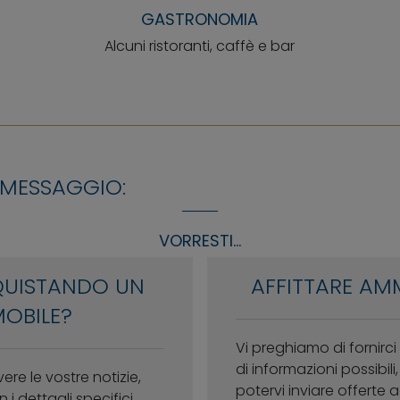
GASTRONOMIA
Alcuni ristoranti, caffè e bar
 MESSAGGIO:
VORRESTI...
QUISTANDO UN
AFFITTARE AM
OBILE?
Vi preghiamo di fornirc
di informazioni possibil
vere le vostre notizie,
potervi inviare offerte
 i dettagli specifici