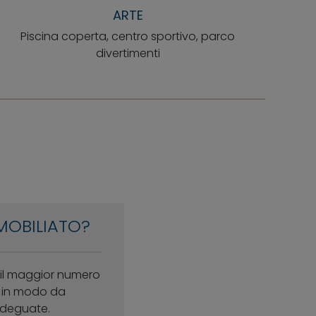
ARTE
Piscina coperta, centro sportivo, parco
divertimenti
MOBILIATO?
i il maggior numero
i, in modo da
 adeguate.