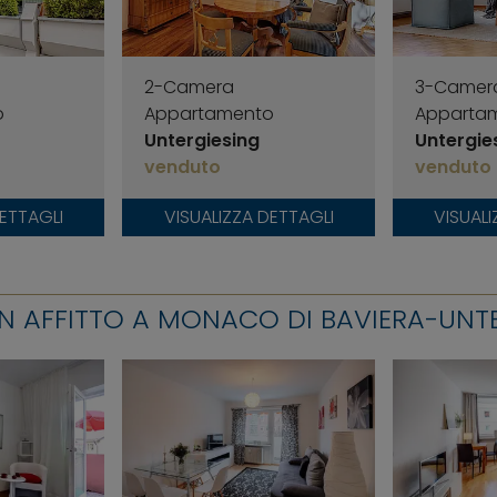
2-Camera
3-Camer
o
Appartamento
Apparta
Untergiesing
Untergie
venduto
venduto
DETTAGLI
VISUALIZZA DETTAGLI
VISUALI
IN AFFITTO A MONACO DI BAVIERA-UNT