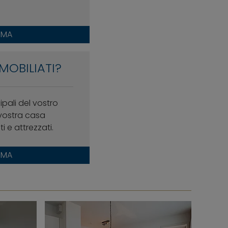
RMA
MOBILIATI?
cipali del vostro
vostra casa
 e attrezzati.
RMA