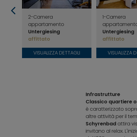
2-Camera
1-Camera
appartamento
appartament
Untergiesing
Untergiesing
affittato
affittato
VISUALIZZA DETTAGLI
VISUALIZZA 
Infrastrutture
Classico quartiere 
è caratterizzato sop
altre attività per il 
Schyrenbad
attira vi
invitano al relax. L'ini