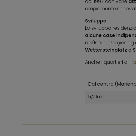
dal 1997 con varie
att
ampiamente rinnovata
Sviluppo
Lo sviluppo residenzia
alcune case indipen
dell'Isar. Untergiesin
Wettersteinplatz e St
Anche i quartieri di
Ha
Dal centro (Marienp
5,2 km