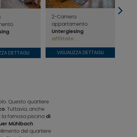
2-Camera
a
1-C
appartamento
mento
app
Untergiesing
sing
Unte
affittato
affi
VISUALIZZA DETTAGLI
ZZA DETTAGLI
VI
colo. Questo quartiere
co
. Tuttavia, anche
e: la famosa piscina
di
Auer Mühlbach
llimento del quartiere