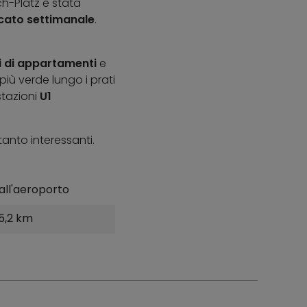
ch-Platz è stata
ato settimanale
.
i di appartamenti
e
 più verde lungo i prati
stazioni
U1
anto interessanti.
all'aeroporto
5,2 km