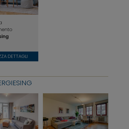
a
mento
sing
ZZA DETTAGLI
ERGIESING