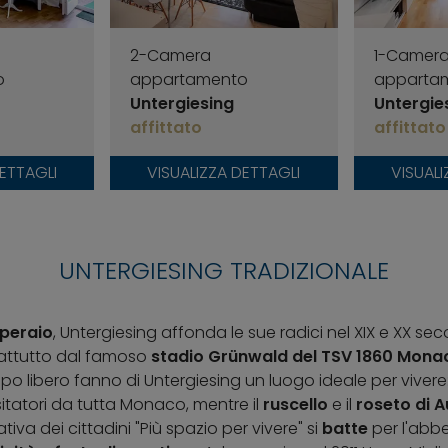
2-Camera
1-Camer
o
appartamento
apparta
Untergiesing
Untergie
affittato
affittato
DETTAGLI
VISUALIZZA DETTAGLI
VISUALI
UNTERGIESING TRADIZIONALE
operaio
, Untergiesing affonda le sue radici nel XIX e XX se
rattutto dal famoso
stadio Grünwald del TSV 1860 Mona
tempo libero fanno di Untergiesing un luogo ideale per viver
sitatori da tutta Monaco, mentre il
ruscello
e il
roseto
di 
ziativa dei cittadini "Più spazio per vivere" si
batte
per l'abbe