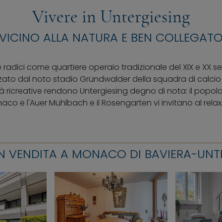
Vivere in Untergiesing
VICINO ALLA NATURA E BEN COLLEGAT
e radici come quartiere operaio tradizionale del XIX e XX s
zzato dal noto stadio Gründwalder della squadra di calci
tà ricreative rendono Untergiesing degno di nota: il popol
naco e l'Auer Mühlbach e il Rosengarten vi invitano al relax
IN VENDITA A MONACO DI BAVIERA-UNT