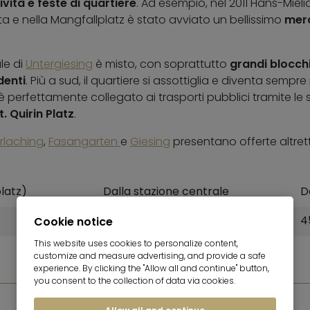
ività e feste di quartiere
. Ad esempio, nel 2011 Hans-Mieli
 e nella Mangfallplatz è stato avviato un bellissimo
merc
le di
Untergiesing
è misto, con soprattutto
grandi blocch
denti
. Più a sud, il quartiere si assottiglia e diventa sempre
g è perfettamente collegato ai trasporti pubblici tramite le 
. Quirin Platz
.
rlaching
,
Fasangarten
e
Giesing
presentano offerte altrett
latz)
Dalla stazione centrale
D
5,6 km
4
Cookie notice
This website uses cookies to personalize content,
customize and measure advertising, and provide a safe
experience. By clicking the "Allow all and continue" button,
you consent to the collection of data via cookies.
GALLERIA