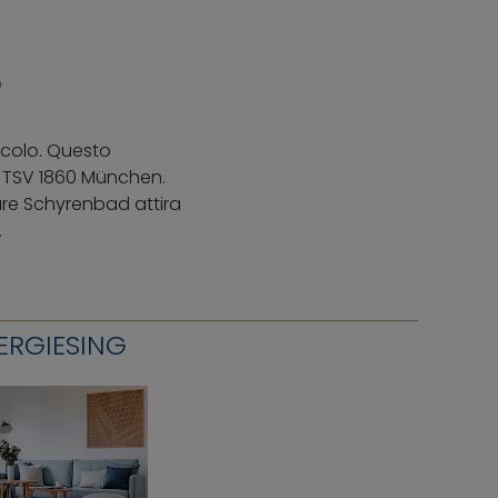
O
ecolo. Questo
o TSV 1860 München.
are Schyrenbad attira
.
ERGIESING