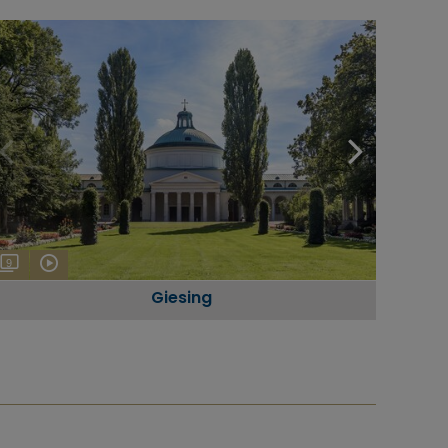
9
Giesing