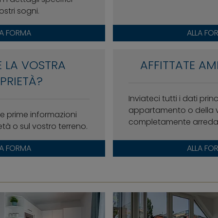
ostri sogni.
LA FORMA
ALLA FO
 LA VOSTRA
AFFITTATE AM
PRIETÀ?
Inviateci tutti i dati prin
appartamento o della 
e prime informazioni
completamente arredati
età o sul vostro terreno.
LA FORMA
ALLA FO