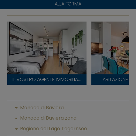
ALLA FORMA
IL VOSTRO AGENTE IMMOBILIARE
ABITAZIONE T
Monaco di Baviera
Monaco di Baviera zona
Regione del Lago Tegernsee