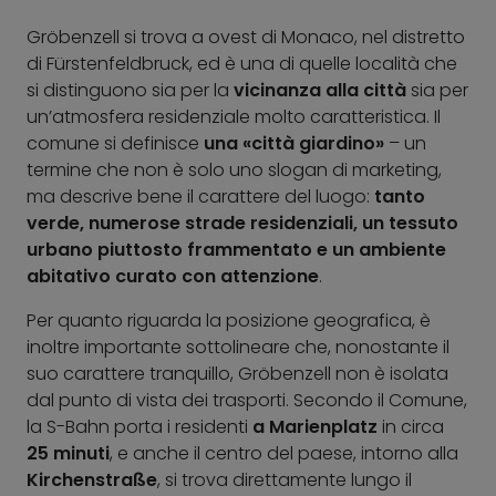
Gröbenzell si trova a ovest di Monaco, nel distretto
di Fürstenfeldbruck, ed è una di quelle località che
si distinguono sia per la
vicinanza alla città
sia per
un’atmosfera residenziale molto caratteristica. Il
comune si definisce
una «città giardino»
– un
termine che non è solo uno slogan di marketing,
ma descrive bene il carattere del luogo:
tanto
verde, numerose strade residenziali, un tessuto
urbano piuttosto frammentato e un ambiente
abitativo curato con attenzione
.
Per quanto riguarda la posizione geografica, è
inoltre importante sottolineare che, nonostante il
suo carattere tranquillo, Gröbenzell non è isolata
dal punto di vista dei trasporti. Secondo il Comune,
la S-Bahn porta i residenti
a Marienplatz
in circa
25 minuti
, e anche il centro del paese, intorno alla
Kirchenstraße
, si trova direttamente lungo il