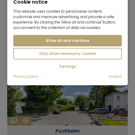
Cookie notice
This website uses cookies to personalize content,
customize and measure advertising, and provide a safe
experience. By clicking the "Allow all and continue" button,
4
you consent to the collection of data via cookies.
Fürstenfeldbruck
Allow all and continue
Only allow necessary cookies
Settings
Privacy policy
Imprint
1
Puchheim