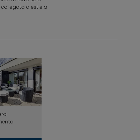
 collegata a est e a
era
mento