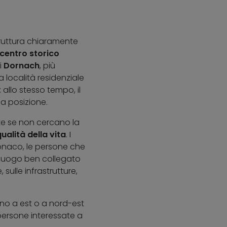
ruttura chiaramente
 centro storico
i
Dornach
, più
 località residenziale
 allo stesso tempo, il
ua posizione.
nte se non cercano la
qualità della vita
. I
 Monaco, le persone che
n luogo ben collegato
sulle infrastrutture,
rano a est o a nord-est
 persone interessate a