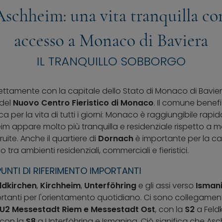
Aschheim: una vita tranquilla co
accesso a Monaco di Baviera
IL TRANQUILLO SOBBORGO
ttamente con la capitale dello Stato di Monaco di Baviera
 del
Nuovo Centro Fieristico di Monaco
. Il comune benefi
a per la vita di tutti i giorni: Monaco è raggiungibile rap
 appare molto più tranquilla e residenziale rispetto a m
ite. Anche il quartiere di
Dornach
è importante per la ca
 tra ambienti residenziali, commerciali e fieristici.
PUNTI DI RIFERIMENTO IMPORTANTI
ldkirchen
,
Kirchheim
,
Unterföhring
e gli assi verso
Isman
tanti per l'orientamento quotidiano. Ci sono collegament
 U2 Messestadt Riem e Messestadt Ost
, con la
S2
a Feld
 con la
S8
a Unterföhring e Ismaning. Ciò significa che As