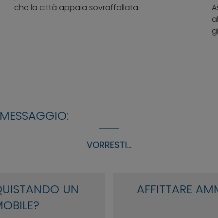
che la città appaia sovraffollata.
A
a
gi
 MESSAGGIO:
VORRESTI...
QUISTANDO UN
AFFITTARE AM
OBILE?