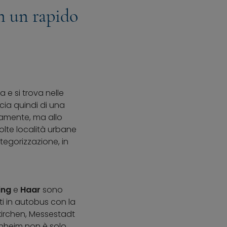
n un rapido
 e si trova nelle
cia quindi di una
idamente, ma allo
olte località urbane
tegorizzazione, in
ing
e
Haar
sono
i in autobus con la
kirchen, Messestadt
chheim non è solo