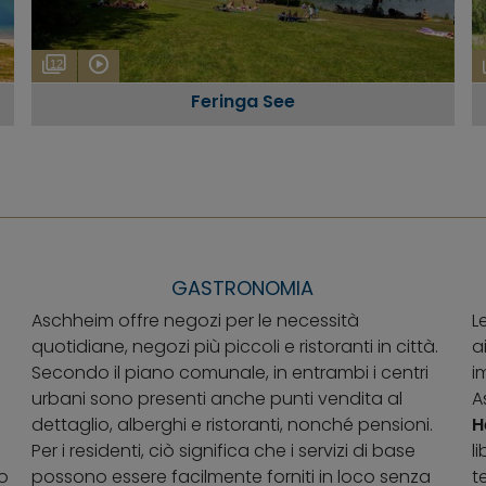
12
Feringa See
GASTRONOMIA
Aschheim offre negozi per le necessità
L
quotidiane, negozi più piccoli e ristoranti in città.
a
Secondo il piano comunale, in entrambi i centri
i
urbani sono presenti anche punti vendita al
A
dettaglio, alberghi e ristoranti, nonché pensioni.
H
Per i residenti, ciò significa che i servizi di base
l
o
possono essere facilmente forniti in loco senza
t