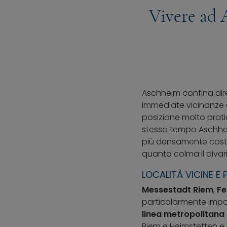
Vivere ad 
Aschheim confina dire
immediate vicinanze
posizione molto pratic
stesso tempo Aschheim
più densamente costru
quanto colma il divario
LOCALITÀ VICINE E 
Messestadt Riem
,
Fe
particolarmente impor
linea metropolitana
Riem e Heimstetten e