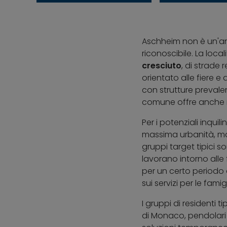
Aschheim non è un'a
riconoscibile. La loca
cresciuto
, di strade 
orientato alle fiere 
con strutture prevalen
comune offre anche mo
Per i potenziali inqui
massima urbanità, m
gruppi target tipici s
lavorano intorno alle
per un certo periodo d
sui servizi per le fa
I gruppi di residenti 
di Monaco, pendolari 