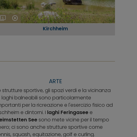
6
Kirchheim
ARTE
e strutture sportive, gli spazi verdi e la vicinanza
i laghi balneabili sono particolarmente
mportanti per la ricreazione e l'esercizio fisico ad
schheim e dintorni. I
laghi
Feringasee
e
eimstetten See
sono mete vicine per il tempo
ibero; ci sono anche strutture sportive come
ennis, squash, equitazione, golf e curling.