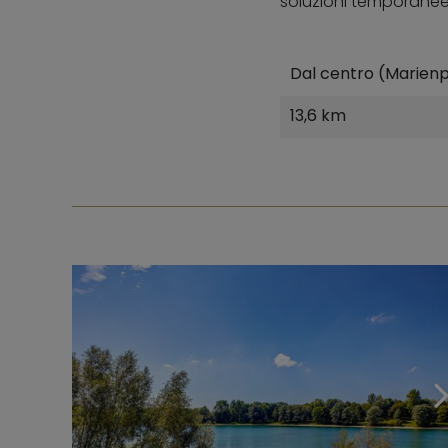
soluzioni temporanee 
Dal centro (Marienp
13,6 km