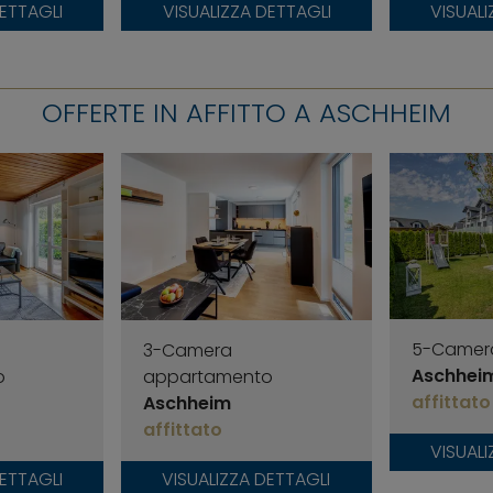
DETTAGLI
VISUALIZZA DETTAGLI
VISUALI
OFFERTE IN AFFITTO A ASCHHEIM
5-Camer
3-Camera
Aschhei
o
appartamento
affittato
Aschheim
affittato
VISUALI
DETTAGLI
VISUALIZZA DETTAGLI