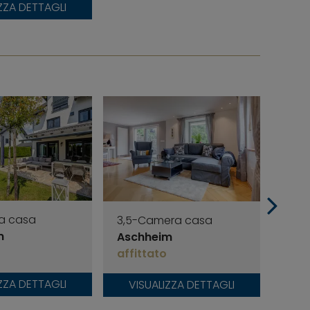
ZZA DETTAGLI
a casa
3,5-Camera casa
3-C
m
Aschheim
app
affittato
Asc
affi
ZZA DETTAGLI
VISUALIZZA DETTAGLI
VI